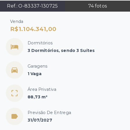
Ref.:
O-83337-130725
74
fotos
Venda
R$1.104.341,00
Dormitórios
3 Dormitórios, sendo 3 Suítes
Garagens
1 Vaga
Área Privativa
88,73 m²
Previsão De Entrega
31/07/2027