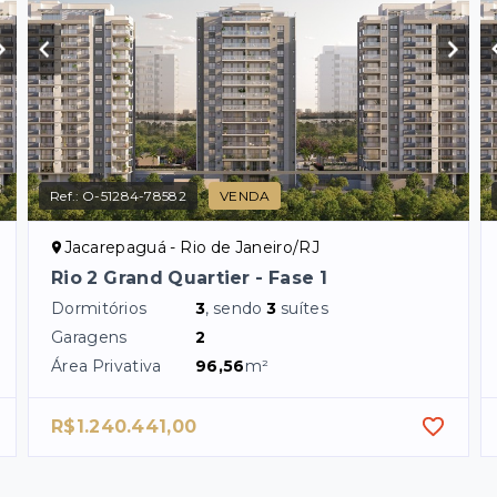
Ref.:
O-51284-78582
VENDA
Jacarepaguá - Rio de Janeiro/RJ
Rio 2 Grand Quartier - Fase 1
Dormitórios
3
, sendo
3
suítes
Garagens
2
Área Privativa
96,56
m²
R$1.240.441,00