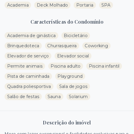
Academia
Deck Molhado
Portaria
SPA
Características do Condomínio
Academia de ginástica
Bicicletário
Brinquedoteca
Churrasqueira
Coworking
Elevador de serviço
Elevador social
Permite animais
Piscina adulto
Piscina infantil
Pista de caminhada
Playground
Quadra poliesportiva
Sala de jogos
Salão de festas
Sauna
Solarium
Descrição do imóvel