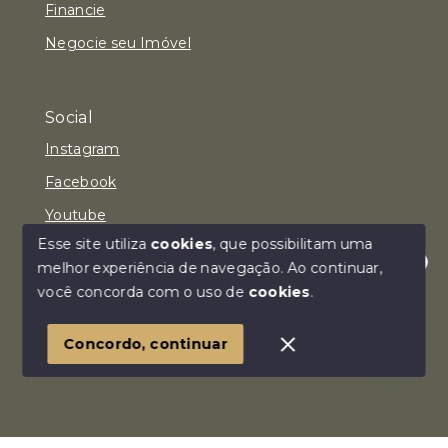
Financie
Negocie seu Imóvel
Social
Instagram
Facebook
Youtube
Esse site utiliza
cookies
, que possibilitam uma
melhor experiência de navegação.
Ao continuar,
Olá! Estamos disponíveis para te ajudar.
você concorda com o uso de
cookies
.
© Copyright 2026 - Imóvel Aqui Consultoria Imobiliária
LTDA - Todos os direitos reservados
Concordo, continuar
SITE PARA IMOBILIARIA