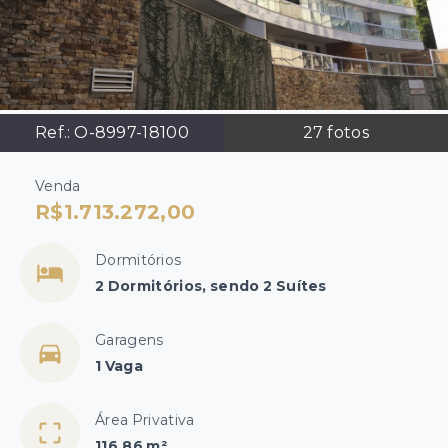
Ref.:
O-8997-18100
27
fotos
Venda
R$1.713.272,00
Dormitórios
2 Dormitórios, sendo 2 Suítes
Garagens
1 Vaga
Área Privativa
116,86 m²