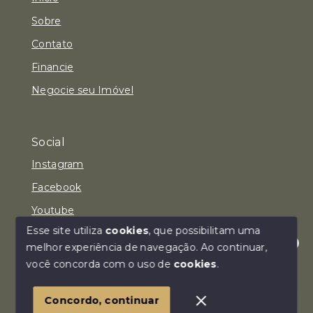
Sobre
Contato
Financie
Negocie seu Imóvel
Social
Instagram
Facebook
Youtube
Esse site utiliza
cookies
, que possibilitam uma
melhor experiência de navegação.
Ao continuar,
Olá! Estamos disponíveis para te ajudar.
você concorda com o uso de
cookies
.
© Copyright 2026 - Imóvel Aqui Consultoria Imobiliária
LTDA - Todos os direitos reservados
Concordo, continuar
SITE PARA IMOBILIARIA