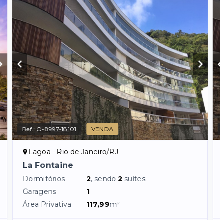
Ref.:
O-8997-18101
VENDA
Lagoa - Rio de Janeiro/RJ
La Fontaine
Dormitórios
2
, sendo
2
suítes
Garagens
1
Área Privativa
117,99
m²