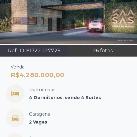
Ref.:
O-81722-127729
26
fotos
Venda
R$4.280.000,00
Dormitórios
4 Dormitórios, sendo 4 Suítes
Garagens
2 Vagas