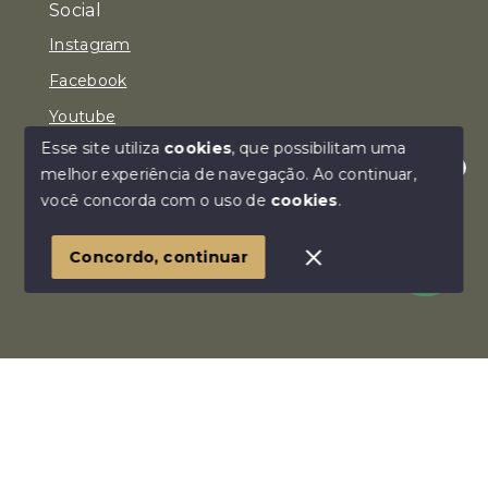
Social
Instagram
Facebook
Youtube
Esse site utiliza
cookies
, que possibilitam uma
melhor experiência de navegação.
Ao continuar,
Olá! Estamos disponíveis para te ajudar.
você concorda com o uso de
cookies
.
© Copyright 2026 - Imóvel Aqui Consultoria Imobiliária
LTDA - Todos os direitos reservados
Concordo, continuar
SITE PARA IMOBILIARIA
Início
Histórico
Favoritos