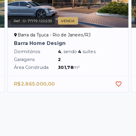
Ref.:
O-77179-120235
VENDA
Barra da Tijuca - Rio de Janeiro/RJ
Barra Home Design
Dormitórios
4
, sendo
4
suítes
Garagens
2
Área Construida
301,78
m²
R$2.865.000,00