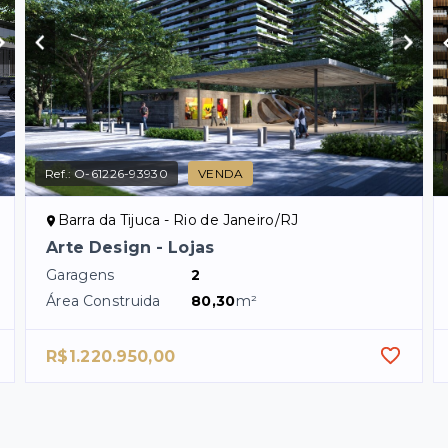
Ref.:
O-61226-93930
VENDA
Barra da Tijuca - Rio de Janeiro/RJ
Arte Design - Lojas
Garagens
2
Área Construida
80,30
m²
R$1.220.950,00