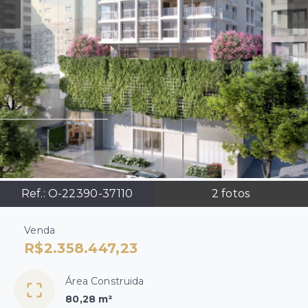
Ref.:
O-22390-37110
2
fotos
Venda
R$2.358.447,23
Área Construida
80,28 m²