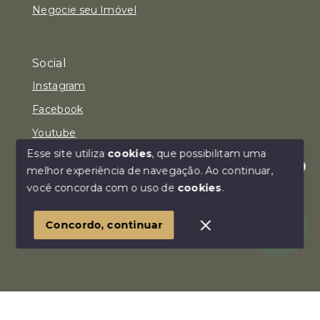
Negocie seu Imóvel
Social
Instagram
Facebook
Youtube
Esse site utiliza
cookies
, que possibilitam uma
melhor experiência de navegação.
Ao continuar,
Olá! Estamos disponíveis para te ajudar.
você concorda com o uso de
cookies
.
© Copyright 2026 - Imóvel Aqui Consultoria Imobiliária
LTDA - Todos os direitos reservados
Concordo, continuar
SITE PARA IMOBILIARIA
Início
Histórico
Favoritos