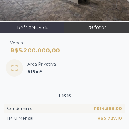
Ref.:
AN0934
28
fotos
Venda
R$5.200.000,00
Área Privativa
815 m²
Taxas
Condomínio
R$14.566,00
IPTU Mensal
R$5.727,10