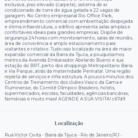
exclusiva, piso elevado (carpete), sistema de ar
condicionado de torre de água gelada e 22 vagas de
garagem. No Centro empresarial Rio Office Park,
empreendimento comercial com ambientação despojada
e ótima infraestrutura, o edifício apresenta salas amplas e
confortáveis ideais para grandes empresas. Dispõe de
segurança 24 horas com monitoramento, salas de reunião,
área de convivência e amplo estacionamento para
visitantes e rotativo. Tudo isso localizado na área de maior
expansão comercial da Barra da Tijuca, a pouquíssimos
metros da Avenida Embaixador Abelardo Bueno e sua
estação do BRT, perto dos shoppings Metropolitano Barra
e Via Parque, atrás da maternidade Perinatal. Uma região
repleta de serviços e infra estrutura. A poucos minutos dos
Centros de Treinamento dos clubes Vasco da Gama e
Fluminense, do Comitê Olímpico Brasileiro, hotéis,
supermercados, escolas, faculdades, agências bancárias,
farmácias e muito mais! AGENDE A SUA VISITA! c67d9
Localização
Rua Victor Civita - Barra da Tijuca - Rio de Janeiro/RJ
-