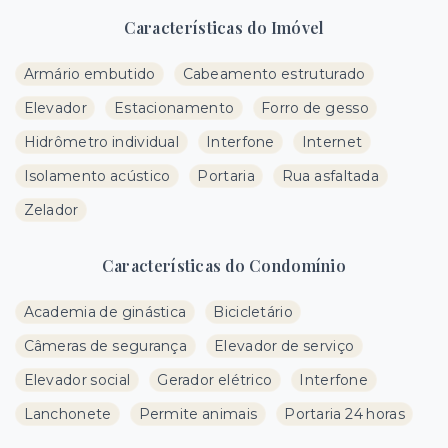
Características do Imóvel
Armário embutido
Cabeamento estruturado
Elevador
Estacionamento
Forro de gesso
Hidrômetro individual
Interfone
Internet
Isolamento acústico
Portaria
Rua asfaltada
Zelador
Características do Condomínio
Academia de ginástica
Bicicletário
Câmeras de segurança
Elevador de serviço
Elevador social
Gerador elétrico
Interfone
Lanchonete
Permite animais
Portaria 24 horas